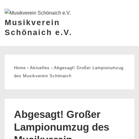
↓
Zum
Musikverein
Inhalt
ME
Schönaich e.V.
Main
Navigation
Home
›
Aktuelles
›
Abgesagt! Großer Lampionumzug
des Musikverein Schönaich
Abgesagt! Großer
Lampionumzug des