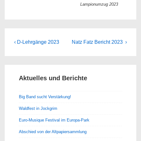
Lampionumzug 2023
Beitragsnavigation
Previous
Next
‹ D-Lehrgänge 2023
Natz Fatz Bericht 2023 ›
Post
Post
is
is
Aktuelles und Berichte
Big Band sucht Verstärkung!
Waldfest in Jockgrim
Euro-Musique Festival im Europa-Park
Abschied von der Altpapiersammlung